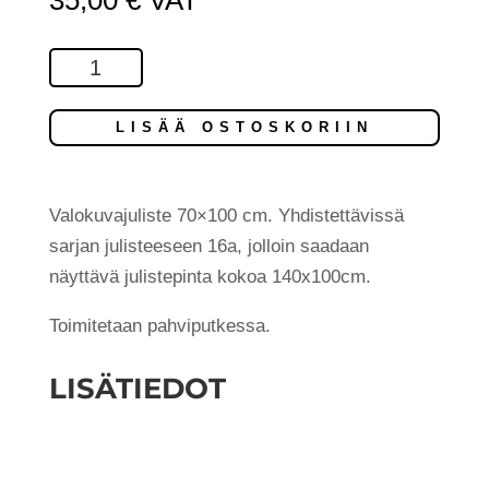
35,00
€
VAT
Kalevala-
sarja
Nro
LISÄÄ OSTOSKORIIN
16b
(1980-
luku)
Valokuvajuliste 70×100 cm. Yhdistettävissä
määrä
sarjan julisteeseen 16a, jolloin saadaan
näyttävä julistepinta kokoa 140x100cm.
Toimitetaan pahviputkessa.
LISÄTIEDOT