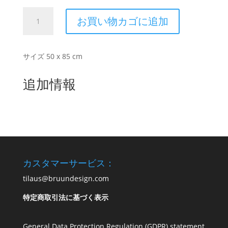
カ
お買い物カゴに追加
オ
ジ
ロ
サイズ 50 x 85 cm
ガ
ン
追加情報
個
カスタマーサービス：
tilaus@bruundesign.com
特定商取引法に基づく表示
General Data Protection Regulation (GDPR) statement