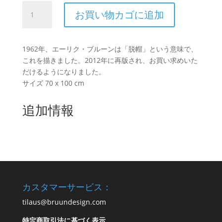
ヤ
お買い物カゴに追加
ッ
フ
ァ
1962年、エーリク・ブルーンは「脱帽」という意味で、
帽
これを描きました。2012年に再版され、お買い求めいた
子
だけるようになりました。
1962
サイズ 70 x 100 cm
年
個
追加情報
カスタマーサービス：
tilaus@bruundesign.com
特定商取引法に基づく表示