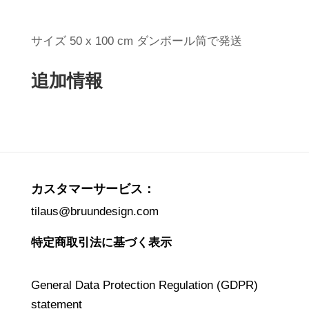
ス
ト・
フ
サイズ 50 x 100 cm ダンボール筒で発送
ィ
追加情報
ン
ラ
ン
ド
No.36
/
カスタマーサービス：
マ
tilaus@bruundesign.com
ッ
シ
特定商取引法に基づく表示
ュ
ル
General Data Protection Regulation (GDPR)
ー
statement