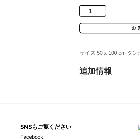
フ
ォ
レ
お
ス
ト・
フ
サイズ 50 x 100 cm
ィ
追加情報
ン
ラ
ン
ド
No.19
/
コ
SNSもご覧ください
ン
Facebook