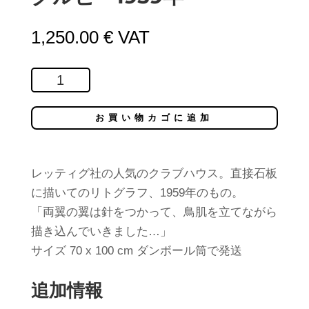
1,250.00
€
VAT
ク
ル
ビ
お買い物カゴに追加
1959
年
個
レッティグ社の人気のクラブハウス。直接石板
に描いてのリトグラフ、1959年のもの。
「両翼の翼は針をつかって、鳥肌を立てながら
描き込んでいきました…」
サイズ 70 x 100 cm ダンボール筒で発送
追加情報