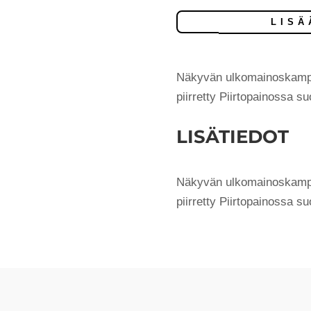
määrä
LISÄ
Näkyvän ulkomainoskampan
piirretty Piirtopainossa s
LISÄTIEDOT
Näkyvän ulkomainoskampan
piirretty Piirtopainossa su