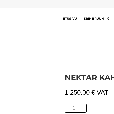
ETUSIVU
ERIK BRUUN
NEKTAR KA
1 250,00
€
VAT
Nektar
kahvi