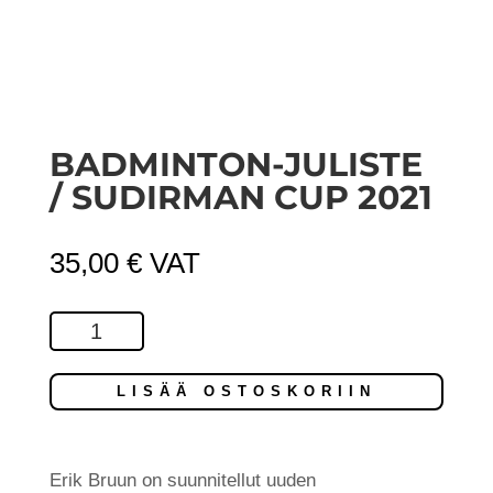
BADMINTON-JULISTE
/ SUDIRMAN CUP 2021
35,00
€
VAT
Badminton-
juliste
/
LISÄÄ OSTOSKORIIN
Sudirman
Cup
2021
Erik Bruun on suunnitellut uuden