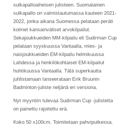
määrä
sulkapalloaiheisen julisteen. Suomalainen
sulkapallo on valmistautumassa kauteen 2021-
2022, jonka aikana Suomessa pelataan peräti
kolmet kansainväliset arvokilpailut.
Sekajoukkueiden MM-kilpailu eli Sudirman Cup
pelataan syyskuussa Vantaalla, mies- ja
naisjoukkueiden EM-kilpailu helmikuussa
Lahdessa ja henkilökohtaiset EM-kilpailut
huhtikuussa Vantaalla. Tätä superkautta
juhlistamaan lanseerataan Erik Bruunin
Badminton-juliste neljänä eri versiona.
Nyt myyntiin tulevaa Sudirman Cup -julistetta
on painettu rajoitettu erä.
Koko 50 x100cm. Toimitetaan pahviputkessa.