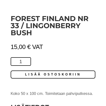
FOREST FINLAND NR
33 / LINGONBERRY
BUSH
15,00
€
VAT
Forest
Finland
Nr
LISÄÄ OSTOSKORIIN
33
/
Lingonberry
Koko 50 x 100 cm. Toimitetaan pahviputkessa.
Bush