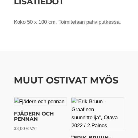
LISÄTIEDOT
määrä
Koko 50 x 100 cm. Toimitetaan pahviputkessa.
MUUT OSTIVAT MYÖS
FJÄDERN OCH
PENNAN
33,00
€
VAT
”ERIK BRUUN –