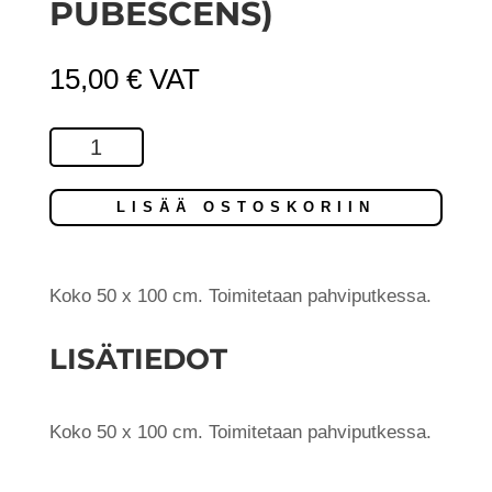
PUBESCENS)
15,00
€
VAT
Forest
Finland
Nr
LISÄÄ OSTOSKORIIN
31
/
A
Koko 50 x 100 cm. Toimitetaan pahviputkessa.
pile
LISÄTIEDOT
of
Firewood
(Betula
Koko 50 x 100 cm. Toimitetaan pahviputkessa.
pubescens)
määrä