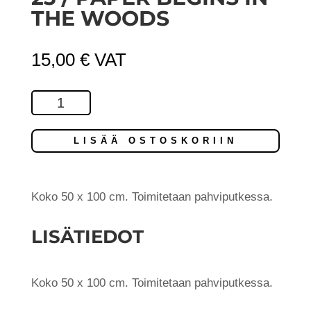
THE WOODS
15,00
€
VAT
Forest
Finland
Nr
LISÄÄ OSTOSKORIIN
23
/
Paper
Koko 50 x 100 cm. Toimitetaan pahviputkessa.
Begins
LISÄTIEDOT
in
the
Woods
Koko 50 x 100 cm. Toimitetaan pahviputkessa.
määrä