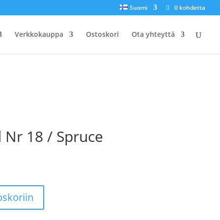
Suomi
0 kohdetta
Verkkokauppa
Ostoskori
Ota yhteyttä
d Nr 18 / Spruce
oskoriin