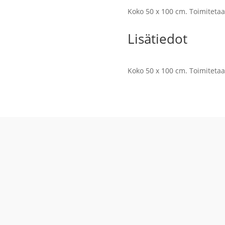
18
Koko 50 x 100 cm. Toimiteta
/
Spruce
Lisätiedot
määrä
Koko 50 x 100 cm. Toimiteta