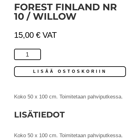
FOREST FINLAND NR
10 / WILLOW
15,00
€
VAT
Forest
Finland
Nr
LISÄÄ OSTOSKORIIN
10
/
Willow
Koko 50 x 100 cm. Toimitetaan pahviputkessa.
määrä
LISÄTIEDOT
Koko 50 x 100 cm. Toimitetaan pahviputkessa.