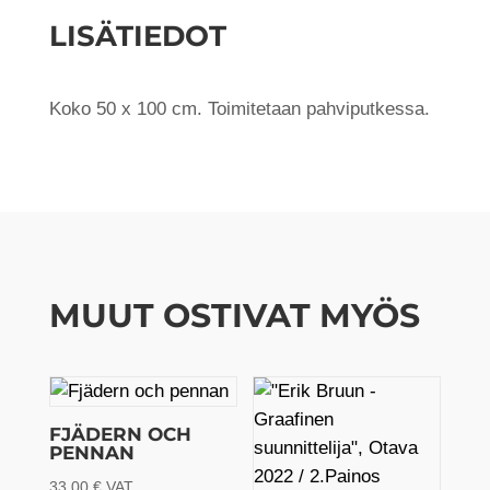
Female
LISÄTIEDOT
Flowers
määrä
Koko 50 x 100 cm. Toimitetaan pahviputkessa.
MUUT OSTIVAT MYÖS
FJÄDERN OCH
PENNAN
33,00
€
VAT