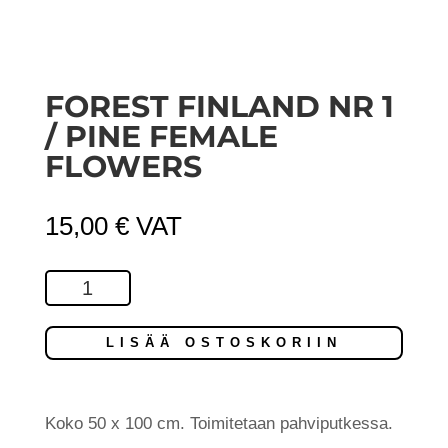
FOREST FINLAND NR 1
/ PINE FEMALE
FLOWERS
15,00
€
VAT
Forest
Finland
Nr
LISÄÄ OSTOSKORIIN
1
/
Pine
Koko 50 x 100 cm. Toimitetaan pahviputkessa.