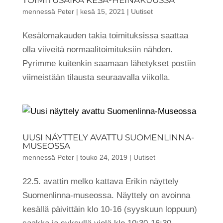
TOIMITUSAIKA KESÄ-HEINÄKUUSSA
mennessä
Peter
|
kesä 15, 2021
|
Uutiset
Kesälomakauden takia toimituksissa saattaa
olla viiveitä normaalitoimituksiin nähden.
Pyrimme kuitenkin saamaan lähetykset postiin
viimeistään tilausta seuraavalla viikolla.
UUSI NÄYTTELY AVATTU SUOMENLINNA-
MUSEOSSA
mennessä
Peter
|
touko 24, 2019
|
Uutiset
22.5. avattin melko kattava Erikin näyttely
Suomenlinna-museossa. Näyttely on avoinna
kesällä päivittäin klo 10-16 (syyskuun loppuun)