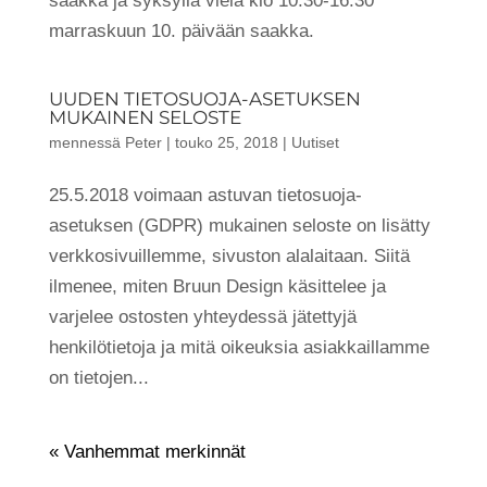
saakka ja syksyllä vielä klo 10:30-16:30
marraskuun 10. päivään saakka.
UUDEN TIETOSUOJA-ASETUKSEN
MUKAINEN SELOSTE
mennessä
Peter
|
touko 25, 2018
|
Uutiset
25.5.2018 voimaan astuvan tietosuoja-
asetuksen (GDPR) mukainen seloste on lisätty
verkkosivuillemme, sivuston alalaitaan. Siitä
ilmenee, miten Bruun Design käsittelee ja
varjelee ostosten yhteydessä jätettyjä
henkilötietoja ja mitä oikeuksia asiakkaillamme
on tietojen...
« Vanhemmat merkinnät