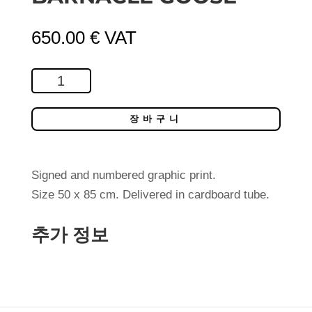
650.00
€
VAT
Barnacle
Goose
수
장바구니
량
Signed and numbered graphic print.
Size 50 x 85 cm. Delivered in cardboard tube.
추가 정보