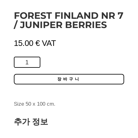
FOREST FINLAND NR 7
/ JUNIPER BERRIES
15.00
€
VAT
Forest
Finland
Nr
장바구니
7
/
Juniper
Size 50 x 100 cm.
Berries
추가 정보
수
량