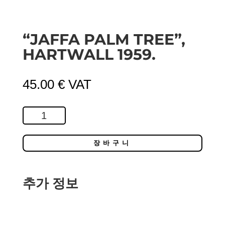
“JAFFA PALM TREE”,
HARTWALL 1959.
45.00
€
VAT
“JAFFA
PALM
TREE”,
장바구니
HARTWALL
1959.
추가 정보
수
량